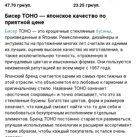
металлик
радужный аметист, 5 г
47.70 грн/уп.
23.25 грн/уп.
гальванизированный
розовый, 5 г
Бисер TOHO — японское качество по
приятной цене
Бисер
TOHO — это крошечные стеклянные
бусины
,
произведенные в Японии. Ремесленники, дизайнеры и
энтузиасты на протяжении многих лет считали их одними
из лучших, оценив высокое качество их изготовления, а
также исключительную точность, отраженную в
причудливых цветах и изысканных формах. Они пользуются
неизменной репутацией во всем мире с 1957 года.
Японский бренд считается одним из самых престижных в
этой отрасли, что объясняется его любовью к гармонии и
оригинальному стилю. Название TOHO означает
«восточное сокровище» и точно описывает, что это за
стеклянные бусины. Богатство цветов, форм и размеров
означает, что каждый сможет найти что-то для себя и
полюбоваться безупречным исполнением отдельных
элементов. Бренд TOHO постоянно старается развиваться,
улучшая используемые технологии и расширяя ассортимент
таким образом, чтобы каждый покупатель остался очень