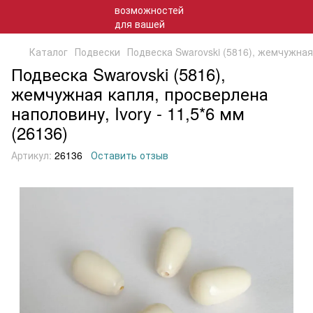
Каталог
Подвески
Подвеска Swarovski (5816), жемчужная 
Подвеска Swarovski (5816),
жемчужная капля, просверлена
наполовину, Ivory - 11,5*6 мм
(26136)
Артикул:
26136
Оставить отзыв