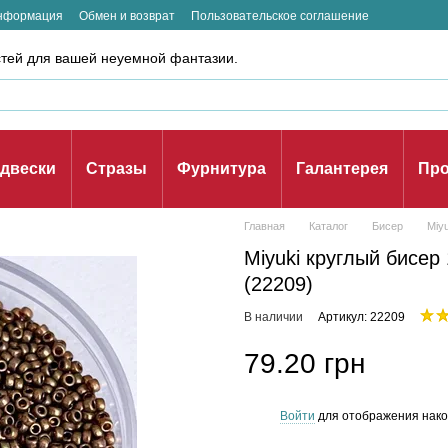
информация
Обмен и возврат
Пользовательское соглашение
стей для вашей неуемной фантазии.
двески
Стразы
Фурнитура
Галантерея
Про
Главная
Каталог
Бисер
Miyu
Miyuki круглый бисер 
(22209)
В наличии
Артикул: 22209
79.20 грн
Войти
для отображения нако
%