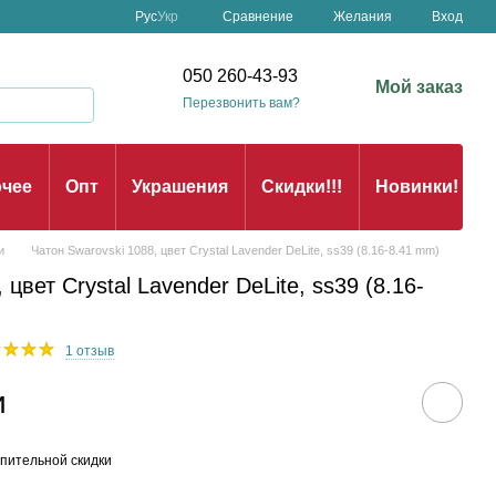
Сравнение
Рус
Укр
Желания
Вход
050 260-43-93
Мой заказ
Перезвонить вам?
чее
Опт
Украшения
Скидки!!!
Новинки!
и
Чатон Swarovski 1088, цвет Crystal Lavender DeLite, ss39 (8.16-8.41 mm)
 цвет Crystal Lavender DeLite, ss39 (8.16-
1 отзыв
и
пительной скидки