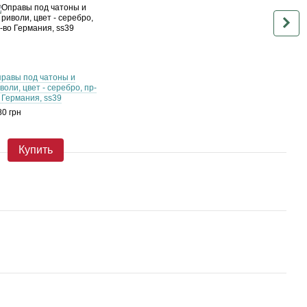
равы под чатоны и
Чато
воли, цвет - серебро, пр-
Cryst
 Германия, ss39
ss39 
80 грн
22.15
30
Купить