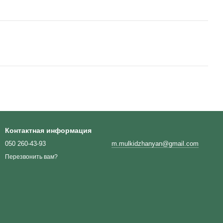
Контактная информация
050 260-43-93
m.mulkidzhanyan@gmail.com
Перезвонить вам?