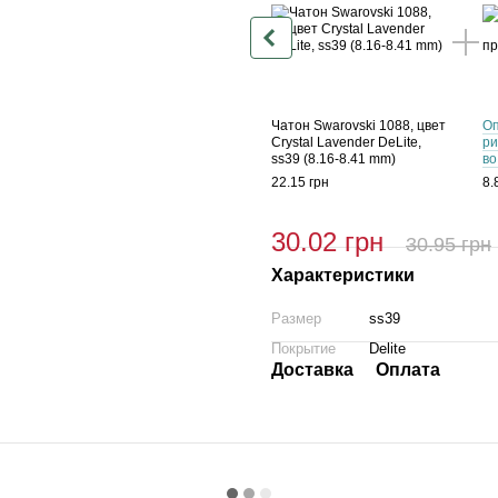
Чатон Swarovski 1088, цвет
Оп
Crystal Lavender DeLite,
ри
ss39 (8.16-8.41 mm)
во
22.15 грн
8.
30.02 грн
30.95 грн
Характеристики
Размер
ss39
Покрытие
Delite
Доставка
Оплата