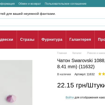
информация
Обмен и возврат
Пользовательское соглашение
стей для вашей неуемной фантазии.
двески
Стразы
Фурнитура
Галантерея
Про
Главная
Каталог
Риволи и камн
Чатон Swarovski 1088,
8.41 mm) (11632)
В наличии
Артикул: 11632
22.15 грн/Штук
Войти
для отображения нако
%