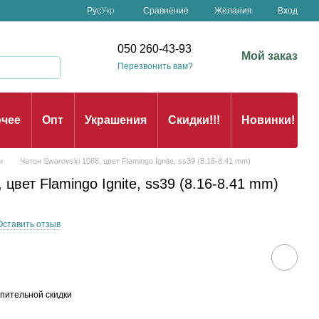
Сравнение
Рус
Укр
Желания
Вход
050 260-43-93
Мой заказ
Перезвонить вам?
чее
Опт
Украшения
Скидки!!!
Новинки!
и
Чатон Swarovski 1088, цвет Flamingo Ignite, ss39 (8.16-8.41 mm)
 цвет Flamingo Ignite, ss39 (8.16-8.41 mm)
Оставить отзыв
пительной скидки