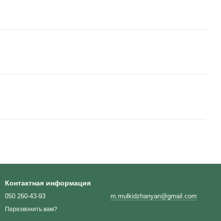
Контактная информация
050 260-43-93
m.mulkidzhanyan@gmail.com
Перезвонить вам?