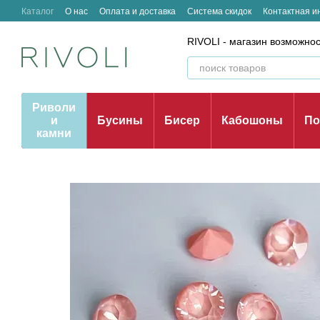
Перейти к основному контенту
Каталог
О нас
Оплата и доставка
Система скидок
Контактная 
Отзывы о магазине
RIVOLI - магазин возможно
Риволи
и
Бусины
Бисер
Кабошоны
По
камни