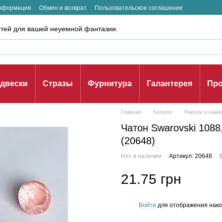
информация
Обмен и возврат
Пользовательское соглашение
стей для вашей неуемной фантазии.
двески
Стразы
Фурнитура
Галантерея
Про
Главная
Каталог
Риволи и камн
Чатон Swarovski 1088,
(20648)
Нет в наличии
Артикул: 20648
21.75 грн
Войти
для отображения нако
%