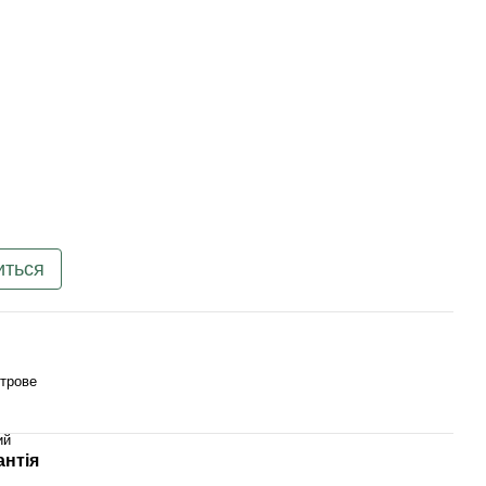
иться
трове
ий
антія