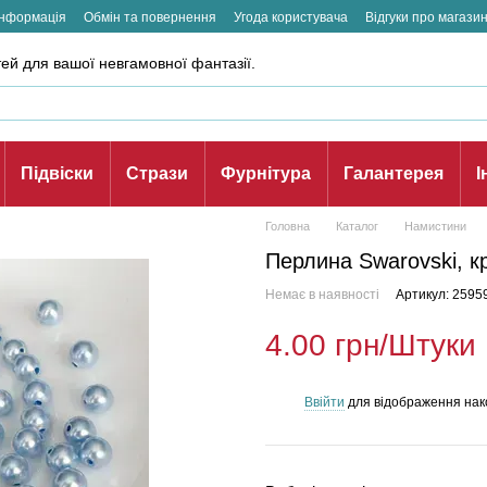
інформація
Обмін та повернення
Угода користувача
Відгуки про магази
ей для вашої невгамовної фантазії.
Підвіски
Стрази
Фурнітура
Галантерея
І
Головна
Каталог
Намистини
Перлина Swarovski, кру
Немає в наявності
Артикул: 2595
4.00 грн/Штуки
Ввійти
для відображення нак
%