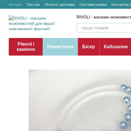
Перейти до основного контенту
Каталог
Про нас
Оплата і доставка
Система знижок
Контактна 
RIVOLI - магазин можливост
Ріволі і
Намистини
Бісер
Кабошони
каміння