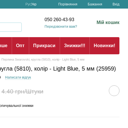
Порівняння
Рус
Укр
Бажання
Вхід
н
050 260-43-93
Мій кошик
Передзвонити вам?
нше
Опт
Прикраси
Знижки!!!
Новинки!
Перлина Swarovski, кругла (5810), колір - Light Blue, 5 мм
гла (5810), колір - Light Blue, 5 мм (25959)
9
Написати відгук
4.40 грн/Штуки
опичувальної знижки